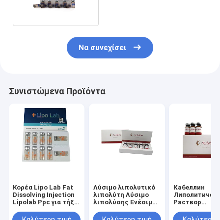
βάρους Aqualyx
Να συνεχίσει
Συνιστώμενα Προϊόντα
Κορέα Lipo Lab Fat
Λύσιμο λιπολυτικό
Кабеллин
Dissolving Injection
λιπολύτη Λύσιμο
Липолитичес
Lipolab Ppc για τήξη
λιπολύσης Ενέσιμη
Раствор
λίπους
καμπέλη
Мезотерапия
Потеря Жира 
Καλύτερη τιμή
Καλύτερη τιμή
Καλύτερη 