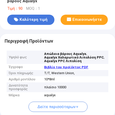
βάρους Aqualyx
Τιμή：90
MOQ：1
Καλύτερη τιμή
Επικοινωνήστε
Περιγραφή Προϊόντων
,
Απώλεια βάρους Aqualyx
Υψηλό φως
,
Aqualyx Χαλαρωτικό Λιπολύση PPC
Aqualyx PPC Λιπολίση
Έγγραφο
Βιβλίο του προϊόντος PDF
Όροι πληρωμής
T/T, Western Union,
Αριθμό μοντέλου
10*8ml
Δυνατότητα
πλαίσιο 10000
προσφοράς
Μάρκα
aqualyx
Δείτε περισσότερων