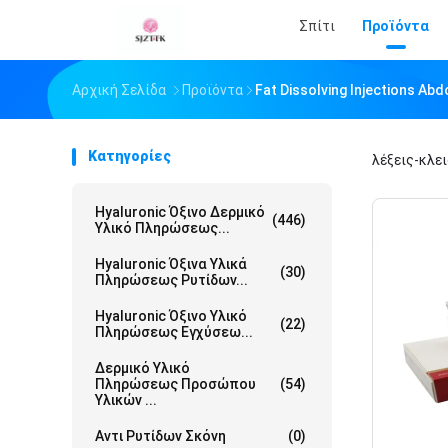
Σπίτι
Προϊόντα
Αρχική Σελίδα
Προϊόντα
Fat Dissolving Injections 
Κατηγορίες
λέξεις-κλε
Hyaluronic Όξινο Δερμικό
(446)
Υλικό Πληρώσεως...
Hyaluronic Όξινα Υλικά
(30)
Πληρώσεως Ρυτίδων...
Hyaluronic Όξινο Υλικό
(22)
Πληρώσεως Εγχύσεω...
Δερμικό Υλικό
Πληρώσεως Προσώπου
(54)
Υλικών ...
Αντι Ρυτίδων Σκόνη
(0)