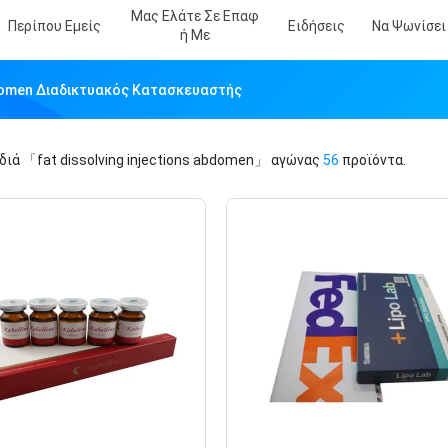
Μας Ελάτε Σε Επαφ
Περίπου Εμείς
Ειδήσεις
Να Ψωνίσει
Ή Με
Abdomen Διαδικτυακός Κατασκευαστής
ιδιά
「fat dissolving injections abdomen」
αγώνας
56
προϊόντα.