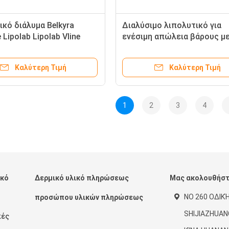
ικό διάλυμα Belkyra
∆ιαλύσιμο λιπολυτικό για
e Lipolab Lipolab Vline
ενέσιμη απώλεια βάρους μ
celar Cellofill V Lemon
καμπελίνη για διάλυση λίπ
Πρόσωπο Σώμα
Καλύτερη Τιμή
Καλύτερη Τιμή
1
2
3
4
ικό
Δερμικό υλικό πληρώσεως
Μας ακολουθήσ
ΝΟ 260 ΟΔΙΚ
προσώπου υλικών πληρώσεως
SHIJIAZHUAN
κές