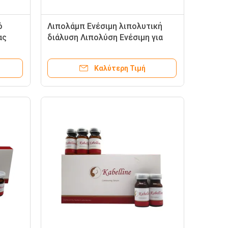
ό
Λιπολάμπ Ενέσιμη λιπολυτική
ας
διάλυση Λιπολύση Ενέσιμη για
λύση
διάλυση λίπους Δεοξυχολικό οξύ
Διπλή χειρουργική επέμβαση
Καλύτερη Τιμή
λιποαναρρόφησης πηγής