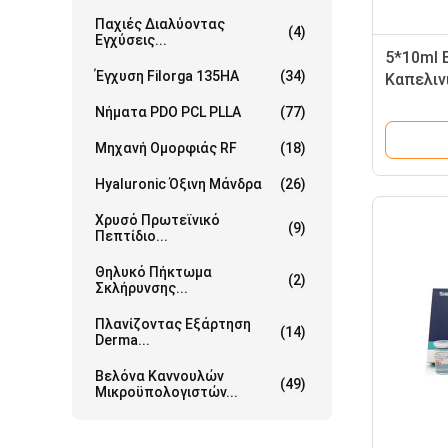
Παχιές Διαλύοντας
(4)
Εγχύσεις...
5*10ml 
Έγχυση Filorga 135HA
(34)
Καπελιν
για απώ
Νήματα PDO PCL PLLA
(77)
Μηχανή Ομορφιάς RF
(18)
Hyaluronic Όξινη Μάνδρα
(26)
Χρυσό Πρωτεϊνικό
(9)
Πεπτίδιο...
Θηλυκό Πήκτωμα
(2)
Σκλήρυνσης...
Πλανίζοντας Εξάρτηση
(14)
Derma...
Βελόνα Καννουλών
(49)
Μικροϋπολογιστών...