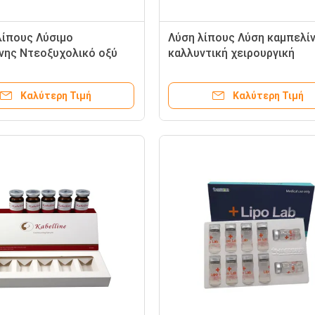
λίπους Λύσιμο
Λύση λίπους Λύση καμπελί
νης Ντεοξυχολικό οξύ
καλλυντική χειρουργική
σεις Ενέσιμα πρόσωπο
επέμβαση Χαλάρωση Ενέσι
ς
επεξεργασία προσώπου
Καλύτερη Τιμή
Καλύτερη Τιμή