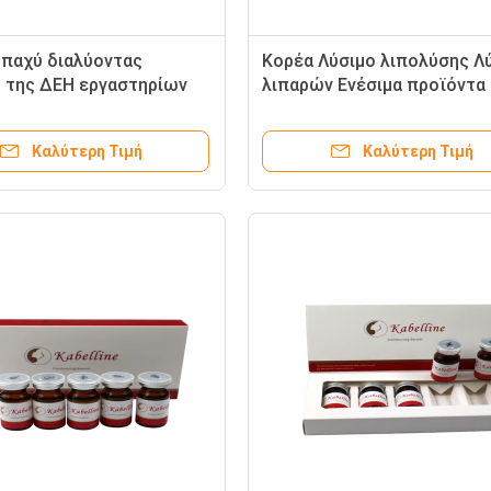
παχύ διαλύοντας
Κορέα Λύσιμο λιπολύσης Λ
 της ΔΕΗ εργαστηρίων
λιπαρών Ενέσιμα προϊόντα
σης της ΔΕΗ εργαστηρίων
αδυνατίσματος Το Λύσιμο
σης εγχύσεων Lipolytic
κόκκινης συσκευασίας
Καλύτερη Τιμή
Καλύτερη Τιμή