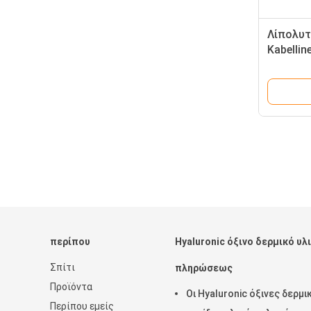
Λίπολυτ
Kabellin
Fatx Cin
Bottle 
περίπου
Hyaluronic όξινο δερμικό υλ
Σπίτι
πληρώσεως
Προϊόντα
Οι Hyaluronic όξινες δερμι
Περίπου εμείς