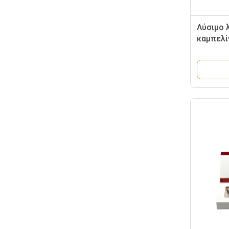
Λύσιμο 
καμπελί
Χαλαρώ
σώματο