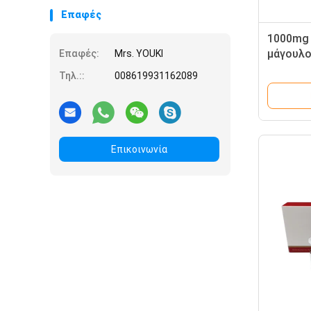
Επαφές
1000mg 
μάγουλο
Επαφές:
Mrs. YOUKI
Lipo λύ
Τηλ.::
008619931162089
Lipo λύ
Επικοινωνία