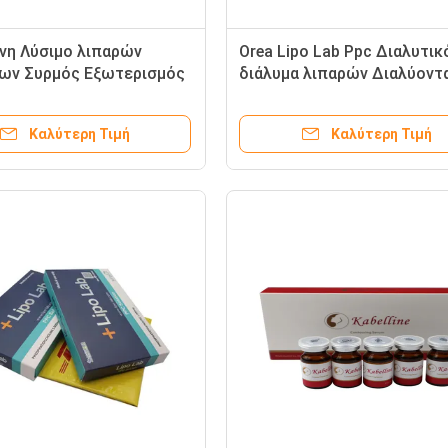
νη Λύσιμο λιπαρών
Orea Lipo Lab Ppc Διαλυτικ
ων Συρμός Εξωτερισμός
διάλυμα λιπαρών Διαλύοντ
α
λίπος Kybella Lipolab Λιπο
Ενέσιμη
Καλύτερη Τιμή
Καλύτερη Τιμή