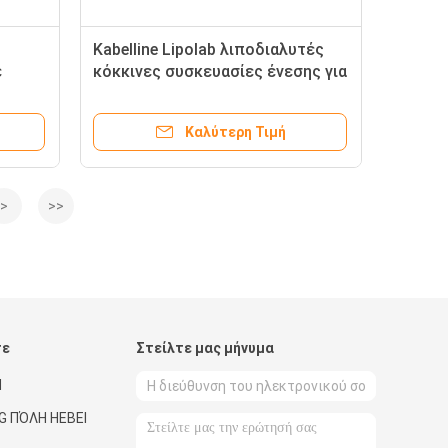
Kabelline Lipolab λιποδιαλυτές
ε
κόκκινες συσκευασίες ένεσης για
ους
απώλεια βάρους Kybella
Καλύτερη Τιμή
>
>>
τε
Στείλτε μας μήνυμα
Ή
G ΠΌΛΗ HEBEI