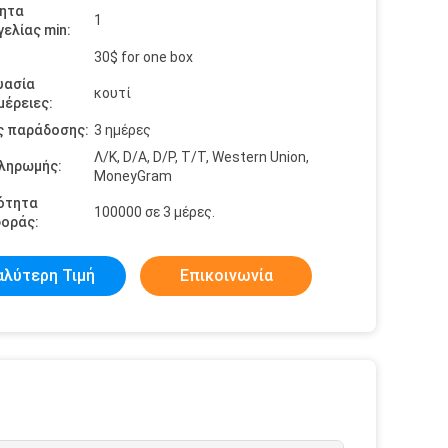
ητα
1
ελίας min:
30$ for one box
υασία
κουτί
έρειες:
ς παράδοσης:
3 ημέρες
Λ/Κ, D/A, D/P, T/T, Western Union,
πληρωμής:
MoneyGram
ότητα
100000 σε 3 μέρες.
οράς:
αλύτερη Τιμή
Επικοινωνία