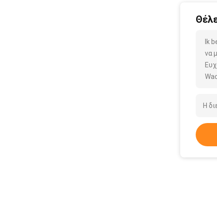
Θέλε
Ik 
να 
Ευχ
Wac