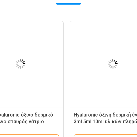
aluronic όξινο δερμικό
Hyaluronic όξινη δερμική έ
νο σταυρός νάτριο
3ml 5ml 10ml υλικών πλη
onate υλικών πληρώσεως
Revolax