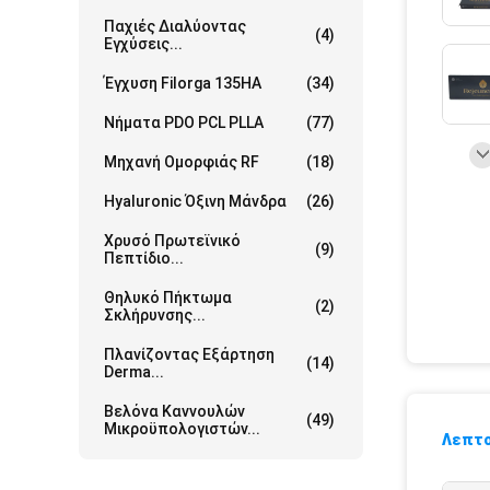
Παχιές Διαλύοντας
(4)
Εγχύσεις...
Έγχυση Filorga 135HA
(34)
Νήματα PDO PCL PLLA
(77)
Μηχανή Ομορφιάς RF
(18)
Hyaluronic Όξινη Μάνδρα
(26)
Χρυσό Πρωτεϊνικό
(9)
Πεπτίδιο...
Θηλυκό Πήκτωμα
(2)
Σκλήρυνσης...
Πλανίζοντας Εξάρτηση
(14)
Derma...
Βελόνα Καννουλών
(49)
Μικροϋπολογιστών...
Λεπτο