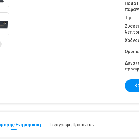
Ποσότ
παραγγ
Τιμή:
Συσκε
λεπτομ
Χρόνο
Όροι 
Δυνατ
προσφ
Κ
μερής Ενημέρωση
Περιγραφή Προϊόντων