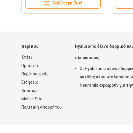
Καλύτερη Τιμή
περίπου
Hyaluronic όξινο δερμικό υλ
Σπίτι
πληρώσεως
Προϊόντα
Οι Hyaluronic όξινες δερμι
Περίπου εμείς
ρυτίδες υλικών πληρώσε
Ειδήσεις
Neuramis αφαιρούν για την
Sitemap
κλινική ομορφιάς
Mobile Site
Πολιτική Απορρήτου