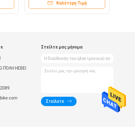
Καλύτερη Τιμή
τε
Στείλτε μας μήνυμα
Ή
G ΠΌΛΗ HEBEI
2089
nbike.com
Στείλετε