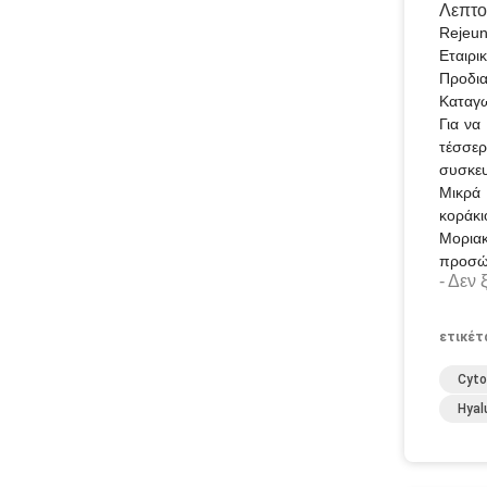
Λεπτο
Rejeun
Εταιρι
Προδια
Καταγω
Για να
τέσσερ
συσκευ
Μικρά 
κοράκι
Μορια
προσ
- Δεν 
ετικέτ
Cyto
Hyal