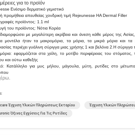
μέρειες για το προϊόν
esse Ενέσιμο δερματικό γεμιστικό
κή προμήθεια απευθείας χονδρική τιμή Rejeunesse HA Dermal Filler
γραφές προϊόντος: 1.1 ml
γή του προϊόντος: Νότια Κορέα
 διαμορφώσει με μεγαλύτερη ακρίβεια και άνεση κάθε μέρος της Ασίας
α μοντέλα ήταν τα μακρομόρια, τα μόρια, τα μικρά μόρια και τα
ασίας περιέχει γυάλινη σύριγγα μιας χρήσης 1 και βελόνα 2.Η σύριγγα 
μόρια: εφαρμόζεται στα χείλη, το μοτίβο περιφέρειας του στόματος, 
ου και ούτω καθεξής
κό: Κατάλληλο για μυς μήλου, μάγουλα, μύτη, ρυτίδες στο μέτωπ
ώπου
ξέρω.
α:
care Έγχυση Υλικών Πληρώσεως Εκταρίου
Έγχυση Υλικών Πληρώσεω
uronic Όξινες Εγχύσεις Για Τις Ρυτίδες