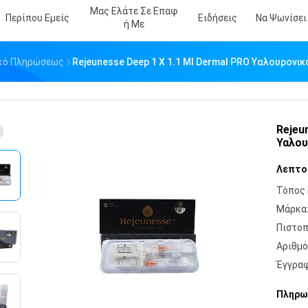
Μας Ελάτε Σε Επαφ
Περίπου Εμείς
Ειδήσεις
Να Ψωνίσει
Ή Με
λικό Πληρώσεως
Rejeunesse Deep 1 X 1.1 Ml Dermal PRO Υαλουρονικ
Rejeu
Υαλου
Λεπτο
Τόπος 
Μάρκα
Πιστοπ
Αριθμό
Έγγραφ
Πληρω