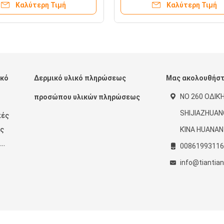
Καλύτερη Τιμή
Καλύτερη Τιμή
ικό
Δερμικό υλικό πληρώσεως
Μας ακολουθήσ
ΝΟ 260 ΟΔΙΚ
προσώπου υλικών πληρώσεως
SHIJIAZHUAN
κές
ως
ΚΊΝΑ HUANAN
00861993116
info@tiantia