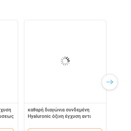
γχυση
καθαρή διαγώνια συνδεμένη
ρώσεως
Hyaluronic όξινη έγχυση αντι
Puffiness πηκτωμάτων 10ml 20ml