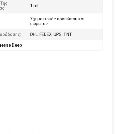
 Της
1 ml
ας:
Σχηματισμός προσώπου και
:
σώματος
Παράδοσης:
DHL, FEDEX, UPS, TNT
unesse Deep