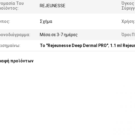
νομασία Του
Όγκος
REJEUNESSE
ροϊόντος:
Σύριγγ
ύπος:
Σχήμα
Χρήση
ρονοδιάγραμμα:
Μέσα σε 3-7 ημέρες
Όροι 
πισημαίνω:
Το "Rejeunesse Deep Dermal PRO"
,
1.1 ml Reje
ραφή προϊόντων