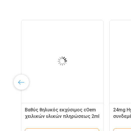
Βαθύς θηλυκός εκχύσιμος cOem
24mg Hy
χειλικών υλικών πληρώσεως 2ml
συνδεμέ
1ml Hyaluronic όξινος
Hyalur