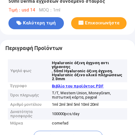
50ml Derma εγχύσεων συνδεμένο σταυρός
Τιμή：usd 14
MOQ：1ml
Καλύτερη τιμή
Επικοινωνήστε
Περιγραφή Προϊόντων
Hyaluronic όξινη έγχυση αντι
γήρανσης
Υψηλό φως
,
,
50ml Hyaluronic όξινη έγχυση
Hyaluronic όξινο υλικό πληρώσεως
2.0mm
Έγγραφο
Βιβλίο του προϊόντος PDF
T/T, Western Union, MoneyGram,
Όροι πληρωμής
πιστωτική κάρτα, paypal
Αριθμό μοντέλου
1ml 2ml 3ml 5ml 10ml 20ml
Δυνατότητα
100000pcs/day
προσφοράς
Μάρκα
comefad