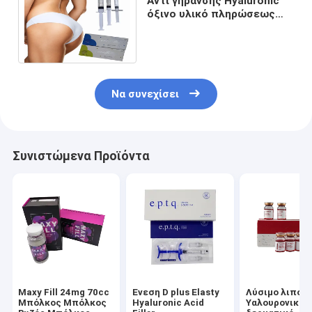
Αντι γήρανσης Hyaluronic
όξινο υλικό πληρώσεως
50ml Derma εγχύσεων
συνδεμένο σταυρός
Να συνεχίσει
Συνιστώμενα Προϊόντα
Maxy Fill 24mg 70cc
Ένεση D plus Elasty
Λύσιμο λιπολ
Μπόλκος Μπόλκος
Hyaluronic Acid
Υαλουρονικό 