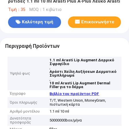
ρυτίδες 1.1 ml 10 ml Arasti Plus A-Plus Λευκό Arasti
Τιμή：35
MOQ：1 κιβώτιο
Καλύτερη τιμή
Επικοινωνήστε
Περιγραφή Προϊόντων
1.1 ml Arasti Lip Augment Δερμικό
Σφραγίδιο
,
Αράστι Χείλη Αυξήσεων Δερματικό
Υψηλό φως
Συμπλήρωμα
,
10 ml Arasti Lip Augment Dermal
Filler για το δέρμα
Έγγραφο
Βιβλίο του προϊόντος PDF
T/T, Western Union, MoneyGram,
Όροι πληρωμής
πιστωτική κάρτα
Αριθμό μοντέλου
1.1 ml 10 ml
Δυνατότητα
50000000box/μήνα
προσφοράς