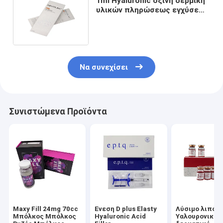
1ml Hyaluronic όξινη δερμική
υλικών πληρώσεως εγχύσεων
αύξηση στηθών Revolax βαθιά
σε απευθείας σύνδεση
Να συνεχίσει
Συνιστώμενα Προϊόντα
Maxy Fill 24mg 70cc
Ένεση D plus Elasty
Λύσιμο λιπολ
Μπόλκος Μπόλκος
Hyaluronic Acid
Υαλουρονικό 