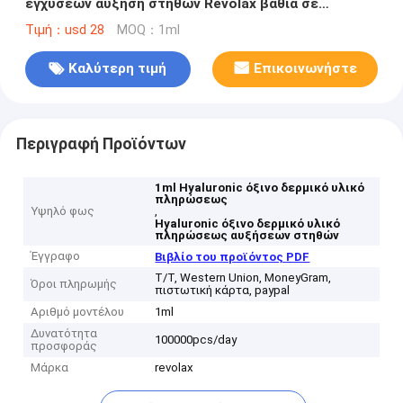
εγχύσεων αύξηση στηθών Revolax βαθιά σε
απευθείας σύνδεση
Τιμή：usd 28
MOQ：1ml
Καλύτερη τιμή
Επικοινωνήστε
Περιγραφή Προϊόντων
1ml Hyaluronic όξινο δερμικό υλικό
πληρώσεως
Υψηλό φως
,
Hyaluronic όξινο δερμικό υλικό
πληρώσεως αυξήσεων στηθών
Έγγραφο
Βιβλίο του προϊόντος PDF
T/T, Western Union, MoneyGram,
Όροι πληρωμής
πιστωτική κάρτα, paypal
Αριθμό μοντέλου
1ml
Δυνατότητα
100000pcs/day
προσφοράς
Μάρκα
revolax