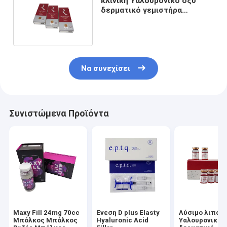
κλινική Υαλουρονικό οξύ
δερματικό γεμιστήρα
Replengen Volume Lido 1,1 ml
Να συνεχίσει
Συνιστώμενα Προϊόντα
Maxy Fill 24mg 70cc
Ένεση D plus Elasty
Λύσιμο λιπολ
Μπόλκος Μπόλκος
Hyaluronic Acid
Υαλουρονικό 