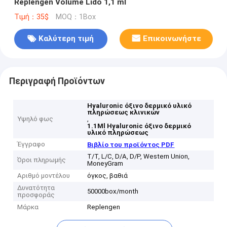
Replengen Volume Lido 1,1 ml
Τιμή：35$
MOQ：1Box
Καλύτερη τιμή
Επικοινωνήστε
Περιγραφή Προϊόντων
Hyaluronic όξινο δερμικό υλικό
πληρώσεως κλινικών
Υψηλό φως
,
1.1Ml Hyaluronic όξινο δερμικό
υλικό πληρώσεως
Έγγραφο
Βιβλίο του προϊόντος PDF
T/T, L/C, D/A, D/P, Western Union,
Όροι πληρωμής
MoneyGram
Αριθμό μοντέλου
όγκος, βαθιά
Δυνατότητα
50000box/month
προσφοράς
Μάρκα
Replengen