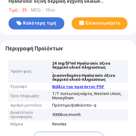
Hyaluronic όξινη δερμική έγχυση υλικών
πληρώσεως 24 mg/$l*ml
Τιμή：35
MOQ：1Box
Καλύτερη τιμή
Επικοινωνήστε
Περιγραφή Προϊόντων
24 mg/$l*ml Hyaluronic όξινο
δερμικό υλικό πληρώσεως
Υψηλό φως
,
Διασυνδεμένο Hyaluronic όξινο
δερμικό υλικό πληρώσεως
Έγγραφο
Βιβλίο του προϊόντος PDF
T/T πιστωτική κάρτα, Western Union,
Όροι πληρωμής
MoneyGram
Αριθμό μοντέλου
Πρόστιμο/βαθιά/υπο--q
Δυνατότητα
5000box/month
προσφοράς
Μάρκα
Revolax