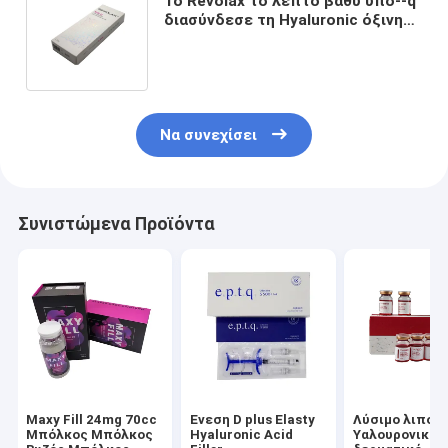
Το Revolax το λεπτό βαθύ υπο--q
διασύνδεσε τη Hyaluronic όξινη
δερμική έγχυση υλικών
πληρώσεως 24 mg/$l*ml
Να συνεχίσει
Συνιστώμενα Προϊόντα
Maxy Fill 24mg 70cc
Ένεση D plus Elasty
Λύσιμο λιπολ
Μπόλκος Μπόλκος
Hyaluronic Acid
Υαλουρονικό 