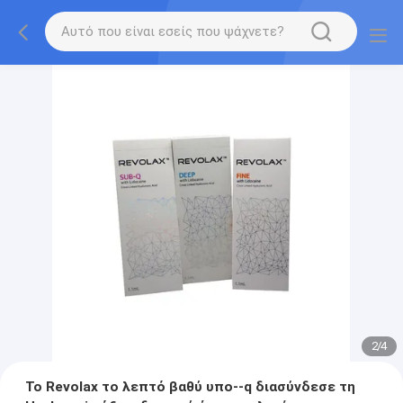
2
/
4
Το Revolax το λεπτό βαθύ υπο--q διασύνδεσε τη