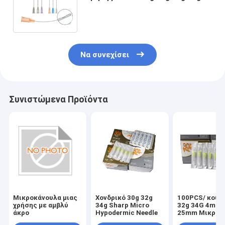
22g 38mm 50mm 60mm 70mm
Να συνεχίσει
Συνιστώμενα Προϊόντα
Μικροκάνουλα μιας
Χονδρικό 30g 32g
100PCS/ κουτί
χρήσης με αμβλύ
34g Sharp Micro
32g 34G 4mm
άκρο
Hypodermic Needle
25mm Μικρο-
βελόνα Υποδε