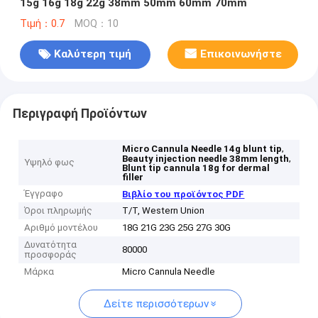
15g 16g 18g 22g 38mm 50mm 60mm 70mm
Τιμή：0.7
MOQ：10
Καλύτερη τιμή
Επικοινωνήστε
Περιγραφή Προϊόντων
,
Micro Cannula Needle 14g blunt tip
,
Beauty injection needle 38mm length
Υψηλό φως
Blunt tip cannula 18g for dermal
filler
Έγγραφο
Βιβλίο του προϊόντος PDF
Όροι πληρωμής
T/T, Western Union
Αριθμό μοντέλου
18G 21G 23G 25G 27G 30G
Δυνατότητα
80000
προσφοράς
Μάρκα
Micro Cannula Needle
Δείτε περισσότερων