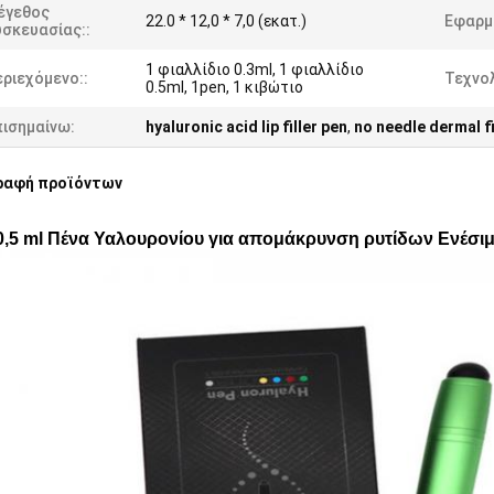
έγεθος
22.0 * 12,0 * 7,0 (εκατ.)
Εφαρμ
σκευασίας::
1 φιαλλίδιο 0.3ml, 1 φιαλλίδιο
ριεχόμενο::
Τεχνολ
0.5ml, 1pen, 1 κιβώτιο
πισημαίνω:
hyaluronic acid lip filler pen
,
no needle dermal fi
ραφή προϊόντων
 0,5 ml Πένα Υαλουρονίου για απομάκρυνση ρυτίδων Ενέσι