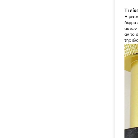
Τι εί
Η μεσο
δέρμα 
αυτών 
αν το 
της ελ