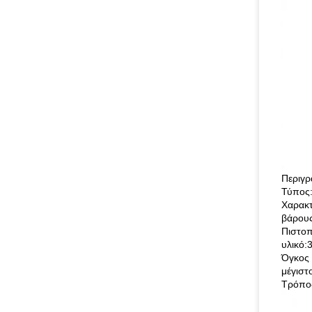
Περιγρ
Τύπος:
Χαρακτ
βάρους
Πιστοπ
υλικό:
Όγκος 
μέγιστο
Τρόπος