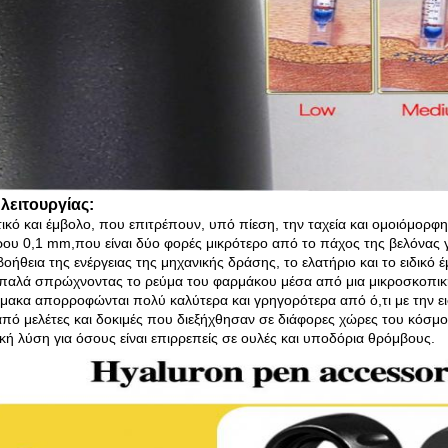
λειτουργίας:
ικό και έμβολο, που επιτρέπουν, υπό πίεση, την ταχεία και ομοιόμο
ρου 0,1 mm,που είναι δύο φορές μικρότερο από το πάχος της βελόνας γ
βοήθεια της ενέργειας της μηχανικής δράσης, το ελατήριο και το ειδικ
παλά σπρώχνοντας το ρεύμα του φαρμάκου μέσα από μια μικροσκοπικ
μακα απορροφώνται πολύ καλύτερα και γρηγορότερα από ό,τι με την ε
από μελέτες και δοκιμές που διεξήχθησαν σε διάφορες χώρες του κόσμο
ική λύση για όσους είναι επιρρεπείς σε ουλές και υποδόρια θρόμβους.