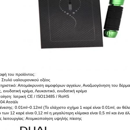
αφή του προϊόντος:
 Στυλό υαλουρονικού οξέος
ηριστικό: Απομάκρυνση αιμοφόρων αγγείων, Αναζωογόνηση του δέρμα
, ενυδατική κρέμα, Λευκαντικό, ενυδατική κρέμα
οίηση: Ιατρική CE / ISO13485 / RoHS
304 Ατσάλι
ένεσης: 0.01ml~0.12ml (Το ελάχιστο σχήμα 1 καρέ είναι 0.01ml, αν θέλε
 των 12 καρέ είναι 0,12 ml η μεγαλύτερη κλίμακα είναι 0,5 ml και ένα άλ
 λειτουργίας: Ατομικοποίηση υψηλής πίεσης