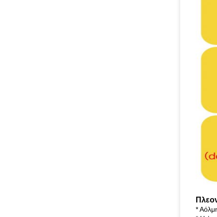
Πλεον
* Αόλμ