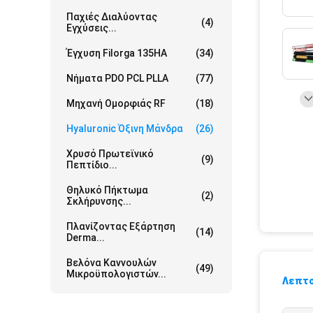
Παχιές Διαλύοντας
(4)
Εγχύσεις...
Έγχυση Filorga 135HA
(34)
Νήματα PDO PCL PLLA
(77)
Μηχανή Ομορφιάς RF
(18)
Hyaluronic Όξινη Μάνδρα
(26)
Χρυσό Πρωτεϊνικό
(9)
Πεπτίδιο...
Θηλυκό Πήκτωμα
(2)
Σκλήρυνσης...
Πλανίζοντας Εξάρτηση
(14)
Derma...
Βελόνα Καννουλών
(49)
Μικροϋπολογιστών...
Λεπτο