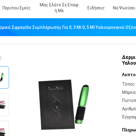
Μας Ελάτε Σε Επαφ
Περίπου Εμείς
Ειδήσεις
Να Ψωνίσει
Ή Με
ρμικό Σφραγίδα Συμπλήρωσης Για 0, 3 Ml 0, 5 Ml Υαλουρονικού Οξέ
Δερμι
Υαλου
Λεπτο
Τόπος 
Μάρκα
Πιστοπ
Αριθμό
Έγγραφ
Πληρω