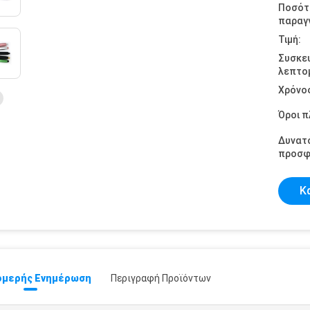
Ποσότ
παραγγ
Τιμή:
Συσκε
λεπτομ
Χρόνο
Όροι 
Δυνατ
προσφ
Κ
μερής Ενημέρωση
Περιγραφή Προϊόντων