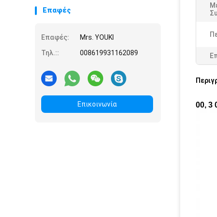
Μ
Επαφές
Συ
Πε
Επαφές:
Mrs. YOUKI
Τηλ.::
008619931162089
Ε
Περιγ
Επικοινωνία
00, 3