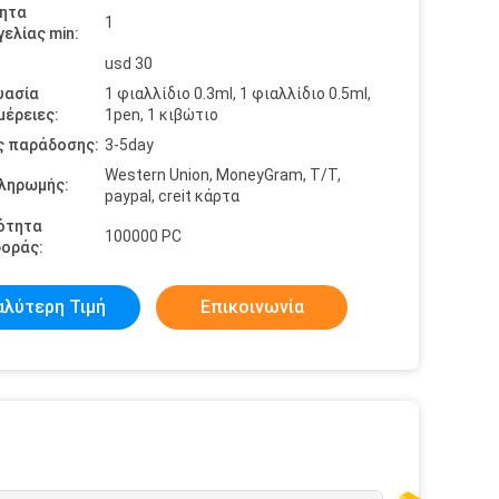
ητα
1
ελίας min:
usd 30
υασία
1 φιαλλίδιο 0.3ml, 1 φιαλλίδιο 0.5ml,
έρειες:
1pen, 1 κιβώτιο
ς παράδοσης:
3-5day
Western Union, MoneyGram, T/T,
πληρωμής:
paypal, creit κάρτα
ότητα
100000 PC
οράς:
αλύτερη Τιμή
Επικοινωνία