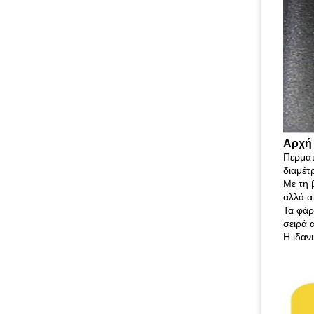
Αρχή 
Περματ
διαμέτ
Με τη 
αλλά α
Τα φάρ
σειρά 
Η ιδαν