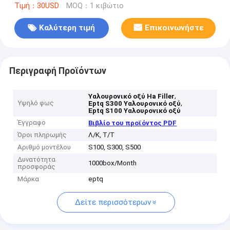
Τιμή：30USD
MOQ：1 κιβώτιο
Καλύτερη τιμή
Επικοινωνήστε
Περιγραφή Προϊόντων
,
Υαλουρονικό οξύ Ha Filler
Υψηλό φως
,
Eptq S300 Υαλουρονικό οξύ
Eptq S100 Υαλουρονικό οξύ
Έγγραφο
Βιβλίο του προϊόντος PDF
Όροι πληρωμής
Λ/Κ, Τ/Τ
Αριθμό μοντέλου
S100, S300, S500
Δυνατότητα
1000box/Month
προσφοράς
Μάρκα
eptq
Δείτε περισσότερων