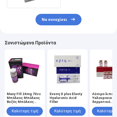
Να συνεχίσει
Συνιστώμενα Προϊόντα
Maxy Fill 24mg 70cc
Ένεση D plus Elasty
Λύσιμο λιπολ
Μπόλκος Μπόλκος
Hyaluronic Acid
Υαλουρονικό 
Βυζός Μπόλκος
Filler
δερματικό
Μπόλκος Μπόλκος
γεμιστήρα
Maxyfill
Καλύτερη τιμή
Καλύτερη τιμή
Καλύτερη 