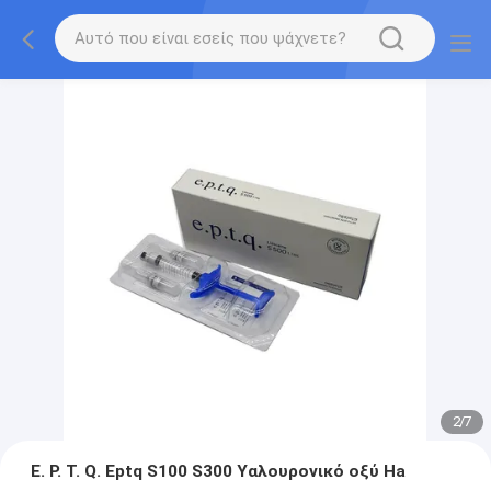
2
/
7
E. P. T. Q. Eptq S100 S300 Υαλουρονικό οξύ Ha